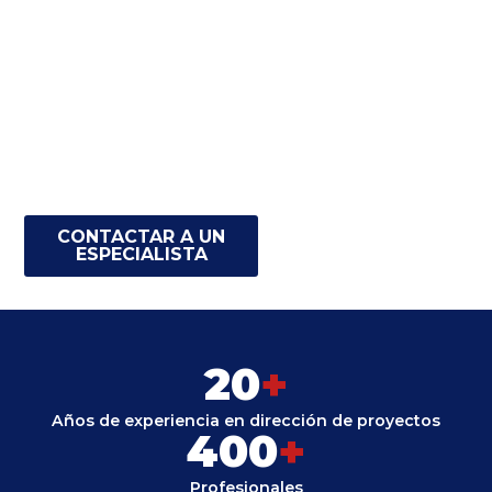
Garantizamos la
ejecución exitosa de
proyectos de
infraestructura, energía,
oil & gas y construcción
industrial mediante
metodologías
internacionales
alineadas al PMI.
CONTACTAR A UN
ESPECIALISTA
20
+
Años de experiencia en dirección de proyectos
400
+
Profesionales